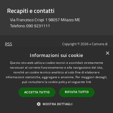
Recapiti e contatti
Via Francesco Crispi 1 98057 Milazzo ME
Telefono:
090 9231111
RSS
Copyright © 2026 • Comune di
Accessibilità
Milazzo • Powered by
×
Informazioni sui cookie
Privacy
Municipium
Accesso
•
Cookie
redazione
Questo sito web utilizza cookie tecnici e assimilati strettamente
Mappa del sito
necessari al corretto funzionamento e alla navigazione del sito,
nonché un cookie tecnico analitico al solo fine di elaborare
informazioni statistiche, aggregate e anonime. Per maggiori dettagli,
può consultare la cookie policy al seguente
link
RIFIUTA TUTTO
ACCETTA TUTTO
MOSTRA DETTAGLI