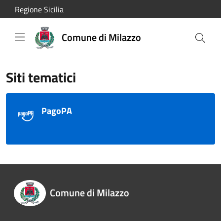
Salta al contenuto principale
Regione Sicilia
Comune di Milazzo
Siti tematici
PagoPA
Comune di Milazzo